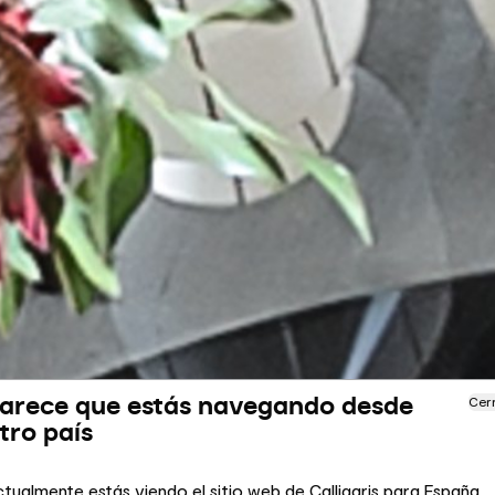
arece que estás navegando desde
Cer
tro país
tualmente estás viendo el sitio web de Calligaris para España.