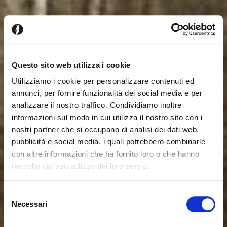
Questo sito web utilizza i cookie
Utilizziamo i cookie per personalizzare contenuti ed
annunci, per fornire funzionalità dei social media e per
analizzare il nostro traffico. Condividiamo inoltre
informazioni sul modo in cui utilizza il nostro sito con i
nostri partner che si occupano di analisi dei dati web,
pubblicità e social media, i quali potrebbero combinarle
con altre informazioni che ha fornito loro o che hanno
raccolto dal suo utilizzo dei loro servizi.
Sembra che tu stia navigando
Chiudi
Selezione
da un altro Paese
Necessari
del
Login errato
Chiudi
consenso
Stai visualizzando il sito Calligaris per Italia. Vuoi