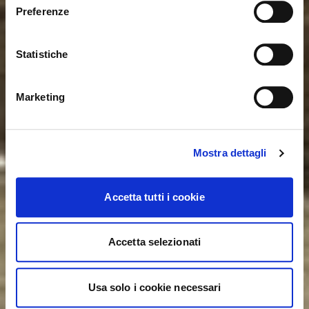
User o password non validi. Ricorda che la password
Preferenze
passare al sito in Stati Uniti?
distingue fra maiuscole e minuscole. Riprova.
Statistiche
ok, ho capito
NO, RESTA SU QUESTO SITO
SÌ, PORTAMI LÌ
Marketing
Mostra dettagli
Accetta tutti i cookie
Accetta selezionati
Usa solo i cookie necessari