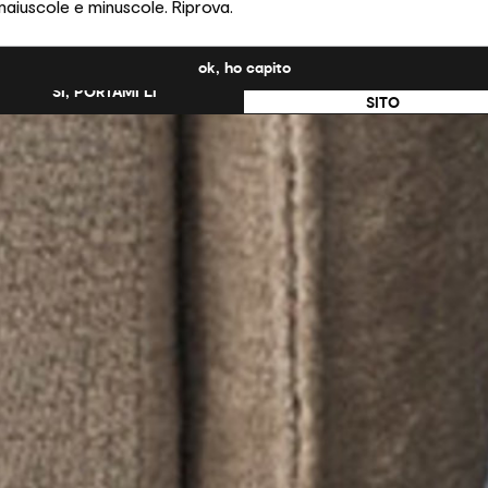
maiuscole e minuscole. Riprova.
ati Uniti?
ok, ho capito
NO, RESTA SU QUESTO
SÌ, PORTAMI LÌ
SITO