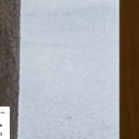
udi
di
a