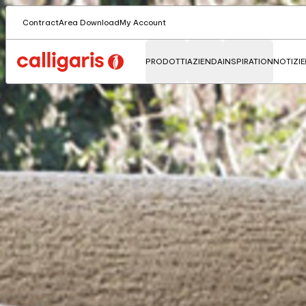
Contract
Area Download
My Account
PRODOTTI
AZIENDA
INSPIRATION
NOTIZIE