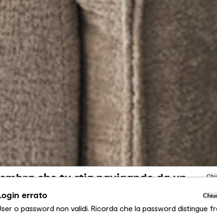
embra che tu stia navigando da un
Chi
ltro Paese
Login errato
Chiu
User o password non validi. Ricorda che la password distingue fr
ai visualizzando il sito Calligaris per Italia. Vuoi passare al sito in