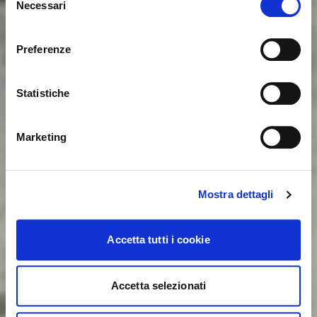
Necessari
del
consenso
Sie sehen derzeit die Calligaris Website für Deutschland.
Möchten Sie zur Website in Vereinigte Staaten
Preferenze
wechseln?
Statistiche
NEIN, AUF DIESER WEBSITE BLEIBEN
JA, DORTHIN WECHSELN
Marketing
Mostra dettagli
Accetta tutti i cookie
Accetta selezionati