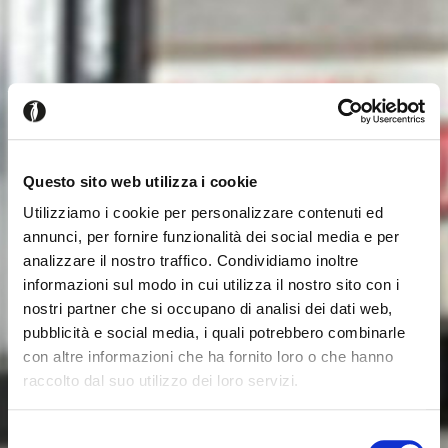
Questo sito web utilizza i cookie
Utilizziamo i cookie per personalizzare contenuti ed
annunci, per fornire funzionalità dei social media e per
analizzare il nostro traffico. Condividiamo inoltre
informazioni sul modo in cui utilizza il nostro sito con i
nostri partner che si occupano di analisi dei dati web,
pubblicità e social media, i quali potrebbero combinarle
con altre informazioni che ha fornito loro o che hanno
raccolto dal suo utilizzo dei loro servizi.
Es scheint, dass Sie aus einem
Schliessen
anderen Land surfen
Selezione