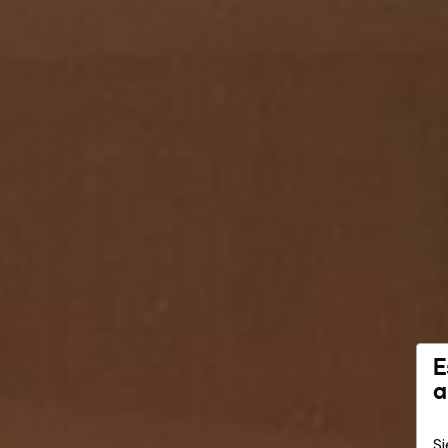
E
a
Si