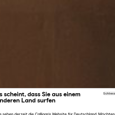
s scheint, dass Sie aus einem
Schlies
nderen Land surfen
e sehen derzeit die Calligaris Website für Deutschland. Möchten