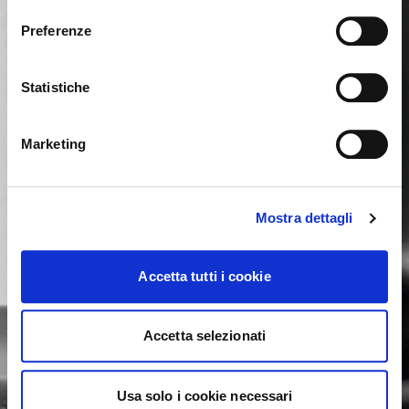
Sie sehen derzeit die Calligaris Website für Deutschland.
Möchten Sie zur Website in Vereinigte Staaten
Preferenze
wechseln?
Statistiche
NEIN, AUF DIESER WEBSITE BLEIBEN
JA, DORTHIN WECHSELN
Marketing
Mostra dettagli
Accetta tutti i cookie
Accetta selezionati
Usa solo i cookie necessari