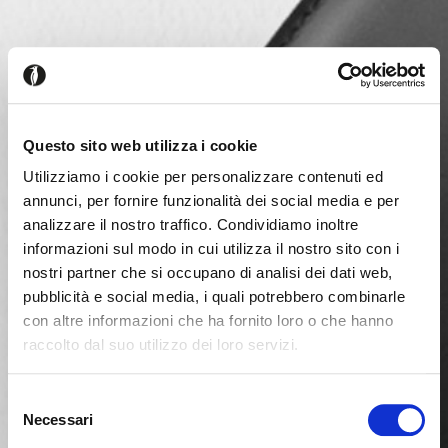
Questo sito web utilizza i cookie
Utilizziamo i cookie per personalizzare contenuti ed
annunci, per fornire funzionalità dei social media e per
analizzare il nostro traffico. Condividiamo inoltre
informazioni sul modo in cui utilizza il nostro sito con i
nostri partner che si occupano di analisi dei dati web,
pubblicità e social media, i quali potrebbero combinarle
con altre informazioni che ha fornito loro o che hanno
raccolto dal suo utilizzo dei loro servizi.
Es scheint, dass Sie aus einem
Schliessen
anderen Land surfen
Selezione
Necessari
del
consenso