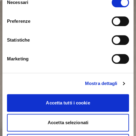
Necessari
del
consenso
Sie sehen derzeit die Calligaris Website für Deutschland.
Möchten Sie zur Website in Vereinigte Staaten
Preferenze
wechseln?
Statistiche
NEIN, AUF DIESER WEBSITE BLEIBEN
JA, DORTHIN WECHSELN
Marketing
Mostra dettagli
Accetta tutti i cookie
Accetta selezionati