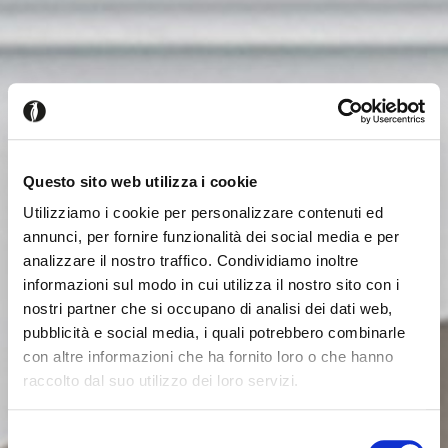
Questo sito web utilizza i cookie
Utilizziamo i cookie per personalizzare contenuti ed
annunci, per fornire funzionalità dei social media e per
analizzare il nostro traffico. Condividiamo inoltre
informazioni sul modo in cui utilizza il nostro sito con i
nostri partner che si occupano di analisi dei dati web,
pubblicità e social media, i quali potrebbero combinarle
con altre informazioni che ha fornito loro o che hanno
raccolto dal suo utilizzo dei loro servizi.
Es scheint, dass Sie aus einem
Schliessen
anderen Land surfen
Selezione