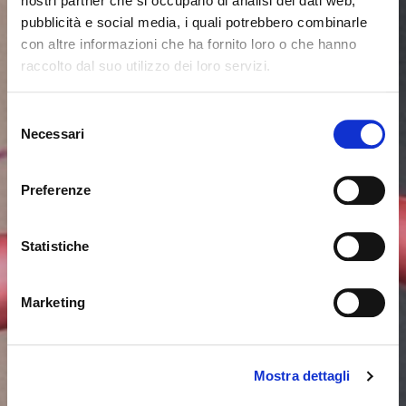
nostri partner che si occupano di analisi dei dati web,
pubblicità e social media, i quali potrebbero combinarle
con altre informazioni che ha fornito loro o che hanno
raccolto dal suo utilizzo dei loro servizi.
Es scheint, dass Sie aus einem
Schliessen
anderen Land surfen
Selezione
Necessari
del
consenso
Sie sehen derzeit die Calligaris Website für Deutschland.
Möchten Sie zur Website in Vereinigte Staaten
Preferenze
wechseln?
Statistiche
NEIN, AUF DIESER WEBSITE BLEIBEN
JA, DORTHIN WECHSELN
Marketing
Mostra dettagli