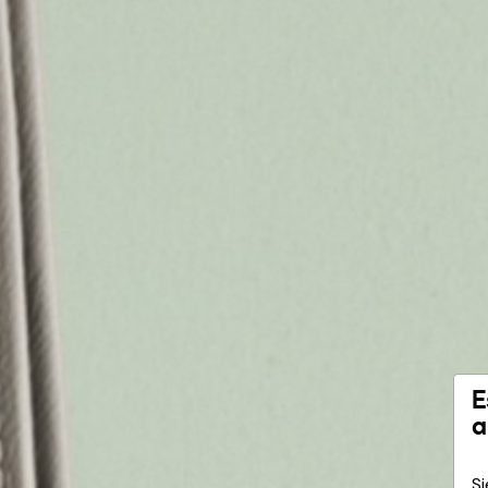
E
a
Si