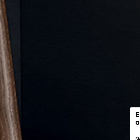
E
a
Si