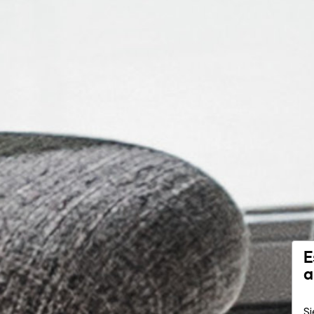
E
a
Si