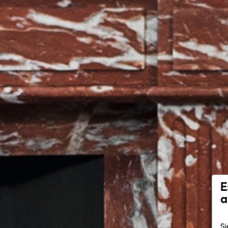
E
a
Si