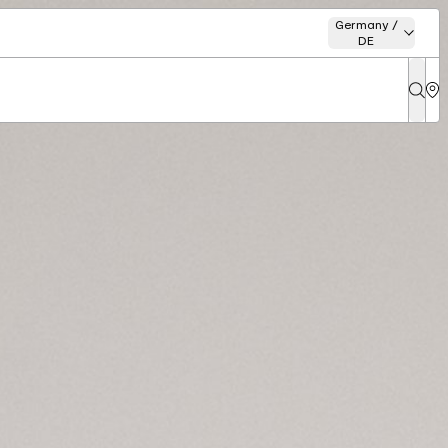
Germany /
DE