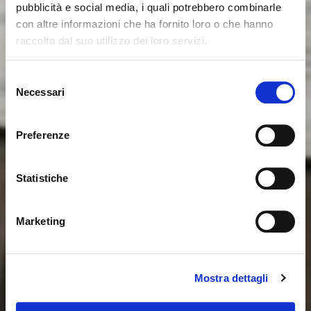
pubblicità e social media, i quali potrebbero combinarle
con altre informazioni che ha fornito loro o che hanno
raccolto dal suo utilizzo dei loro servizi.
Es scheint, dass Sie aus einem
Schliessen
anderen Land surfen
Selezione
Necessari
del
consenso
Sie sehen derzeit die Calligaris Website für Deutschland.
Möchten Sie zur Website in Vereinigte Staaten
Preferenze
wechseln?
Statistiche
NEIN, AUF DIESER WEBSITE BLEIBEN
JA, DORTHIN WECHSELN
Marketing
Mostra dettagli