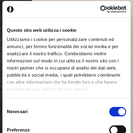
Questo sito web utilizza i cookie
Utilizziamo i cookie per personalizzare contenuti ed
annunci, per fornire funzionalità dei social media e per
analizzare il nostro traffico. Condividiamo inoltre
informazioni sul modo in cui utilizza il nostro sito con i
nostri partner che si occupano di analisi dei dati web,
pubblicità e social media, i quali potrebbero combinarle
con altre informazioni che ha fornito loro o che hanno
raccolto dal suo utilizzo dei loro servizi.
Es scheint, dass Sie aus einem
Schliessen
anderen Land surfen
Selezione
Necessari
del
consenso
Sie sehen derzeit die Calligaris Website für Deutschland.
Möchten Sie zur Website in Vereinigte Staaten
Preferenze