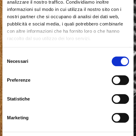
analizzare il nostro traffico. Condividiamo inoltre
informazioni sul modo in cui utilizza il nostro sito con i
nostri partner che si occupano di analisi dei dati web,
pubblicità e social media, i quali potrebbero combinarle
con altre informazioni che ha fornito loro o che hanno
raccolto dal suo utilizzo dei loro servizi.
Es scheint, dass Sie aus einem
Schliessen
anderen Land surfen
Selezione
Necessari
del
consenso
Sie sehen derzeit die Calligaris Website für Deutschland.
Möchten Sie zur Website in Vereinigte Staaten
Preferenze
wechseln?
Statistiche
NEIN, AUF DIESER WEBSITE BLEIBEN
JA, DORTHIN WECHSELN
Marketing