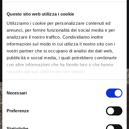
Questo sito web utilizza i cookie
Utilizziamo i cookie per personalizzare contenuti ed
annunci, per fornire funzionalità dei social media e per
analizzare il nostro traffico. Condividiamo inoltre
informazioni sul modo in cui utilizza il nostro sito con i
nostri partner che si occupano di analisi dei dati web,
pubblicità e social media, i quali potrebbero combinarle
con altre informazioni che ha fornito loro o che hanno
raccolto dal suo utilizzo dei loro servizi.
Es scheint, dass Sie aus einem
Schliessen
anderen Land surfen
Selezione
Necessari
del
consenso
Sie sehen derzeit die Calligaris Website für Deutschland.
Möchten Sie zur Website in Vereinigte Staaten
Preferenze
wechseln?
Statistiche