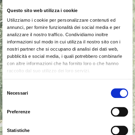
Questo sito web utilizza i cookie
Utilizziamo i cookie per personalizzare contenuti ed
annunci, per fornire funzionalità dei social media e per
analizzare il nostro traffico. Condividiamo inoltre
informazioni sul modo in cui utilizza il nostro sito con i
nostri partner che si occupano di analisi dei dati web,
pubblicità e social media, i quali potrebbero combinarle
con altre informazioni che ha fornito loro o che hanno
raccolto dal suo utilizzo dei loro servizi.
Es scheint, dass Sie aus einem
Schliessen
anderen Land surfen
Selezione
Necessari
del
consenso
Sie sehen derzeit die Calligaris Website für Deutschland.
Möchten Sie zur Website in Vereinigte Staaten
Preferenze
wechseln?
Statistiche