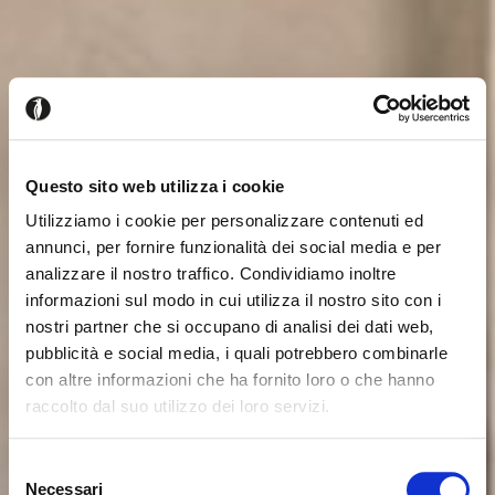
Questo sito web utilizza i cookie
Utilizziamo i cookie per personalizzare contenuti ed
annunci, per fornire funzionalità dei social media e per
analizzare il nostro traffico. Condividiamo inoltre
informazioni sul modo in cui utilizza il nostro sito con i
nostri partner che si occupano di analisi dei dati web,
pubblicità e social media, i quali potrebbero combinarle
con altre informazioni che ha fornito loro o che hanno
raccolto dal suo utilizzo dei loro servizi.
Es scheint, dass Sie aus einem
Schliessen
anderen Land surfen
Selezione
Necessari
del