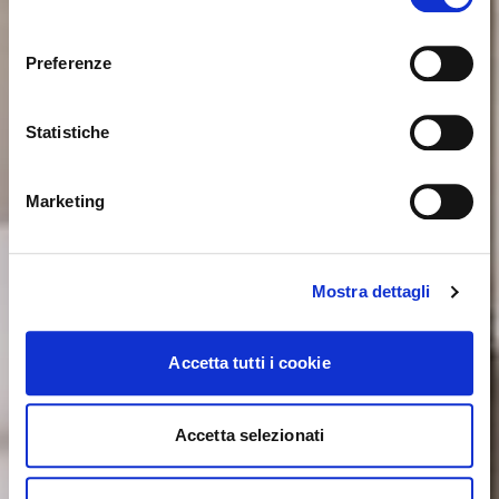
consenso
Sie sehen derzeit die Calligaris Website für Deutschland.
Möchten Sie zur Website in Vereinigte Staaten
Preferenze
wechseln?
Statistiche
NEIN, AUF DIESER WEBSITE BLEIBEN
JA, DORTHIN WECHSELN
Marketing
Mostra dettagli
Accetta tutti i cookie
Accetta selezionati