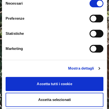
Necessari
del
consenso
Sie sehen derzeit die Calligaris Website für Deutschland.
Möchten Sie zur Website in Vereinigte Staaten
Preferenze
wechseln?
Statistiche
NEIN, AUF DIESER WEBSITE BLEIBEN
JA, DORTHIN WECHSELN
Marketing
Mostra dettagli
Accetta tutti i cookie
Accetta selezionati