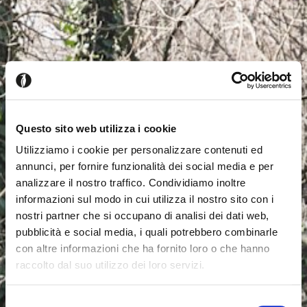
Questo sito web utilizza i cookie
Utilizziamo i cookie per personalizzare contenuti ed
annunci, per fornire funzionalità dei social media e per
analizzare il nostro traffico. Condividiamo inoltre
informazioni sul modo in cui utilizza il nostro sito con i
nostri partner che si occupano di analisi dei dati web,
pubblicità e social media, i quali potrebbero combinarle
con altre informazioni che ha fornito loro o che hanno
raccolto dal suo utilizzo dei loro servizi.
Es scheint, dass Sie aus einem
Schliessen
anderen Land surfen
Selezione