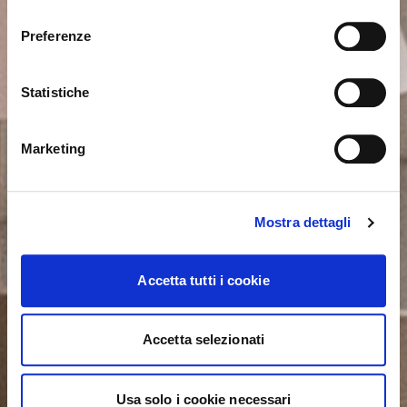
consenso
Sie sehen derzeit die Calligaris Website für Deutschland.
Möchten Sie zur Website in Vereinigte Staaten
Preferenze
wechseln?
Statistiche
NEIN, AUF DIESER WEBSITE BLEIBEN
JA, DORTHIN WECHSELN
Marketing
Mostra dettagli
Accetta tutti i cookie
Accetta selezionati
Usa solo i cookie necessari