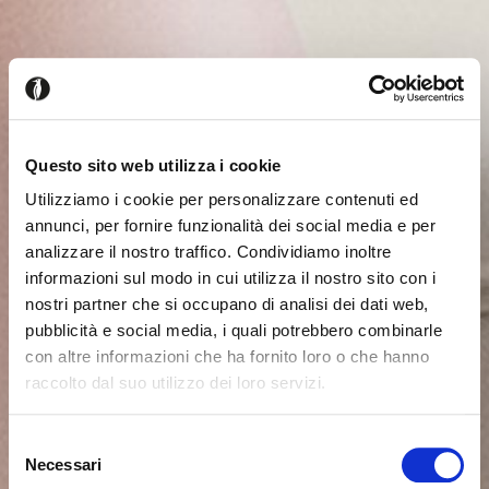
Questo sito web utilizza i cookie
Utilizziamo i cookie per personalizzare contenuti ed
annunci, per fornire funzionalità dei social media e per
analizzare il nostro traffico. Condividiamo inoltre
informazioni sul modo in cui utilizza il nostro sito con i
nostri partner che si occupano di analisi dei dati web,
pubblicità e social media, i quali potrebbero combinarle
con altre informazioni che ha fornito loro o che hanno
raccolto dal suo utilizzo dei loro servizi.
Es scheint, dass Sie aus einem
Schliessen
anderen Land surfen
Selezione
Necessari
del