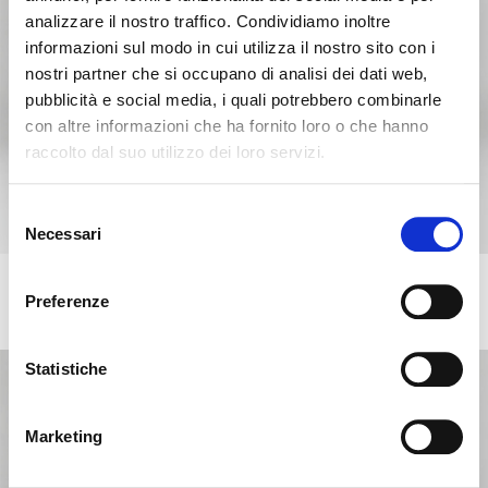
analizzare il nostro traffico. Condividiamo inoltre
informazioni sul modo in cui utilizza il nostro sito con i
nostri partner che si occupano di analisi dei dati web,
pubblicità e social media, i quali potrebbero combinarle
con altre informazioni che ha fornito loro o che hanno
raccolto dal suo utilizzo dei loro servizi.
Es scheint, dass Sie aus einem
Schliessen
anderen Land surfen
Selezione
Necessari
del
consenso
Sie sehen derzeit die Calligaris Website für Deutschland.
EVEN PLUS
Möchten Sie zur Website in Vereinigte Staaten
Preferenze
+4
Gepolsterter Metallhocker mit drehbarem, höhenverstellbarem
wechseln?
Sockel
Statistiche
NEIN, AUF DIESER WEBSITE BLEIBEN
JA, DORTHIN WECHSELN
Marketing