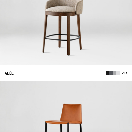
+218
ADÈL