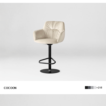
+218
COCOON