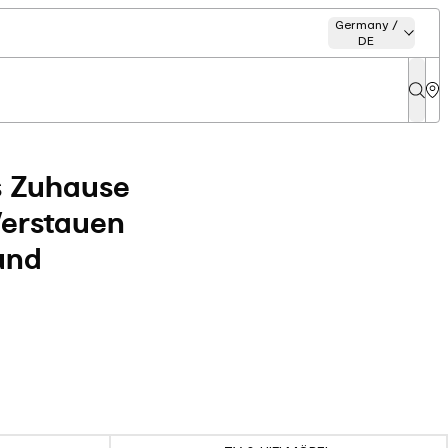
Germany /
DE
s Zuhause
Verstauen
und