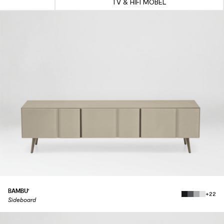
TV & HIFI MÖBEL
BAMBU'
+22
Sideboard