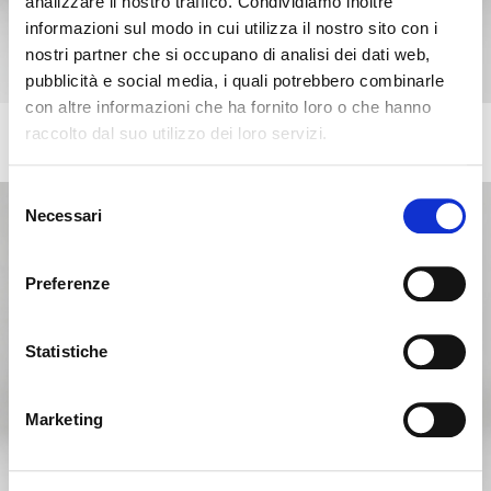
analizzare il nostro traffico. Condividiamo inoltre
informazioni sul modo in cui utilizza il nostro sito con i
nostri partner che si occupano di analisi dei dati web,
pubblicità e social media, i quali potrebbero combinarle
con altre informazioni che ha fornito loro o che hanno
raccolto dal suo utilizzo dei loro servizi.
BOSTON
+2
Kommode mit 6 Schubladen. Keramikplatte
Es scheint, dass Sie aus einem
Schliessen
anderen Land surfen
Selezione
Necessari
del
consenso
Sie sehen derzeit die Calligaris Website für Deutschland.
Möchten Sie zur Website in Vereinigte Staaten
Preferenze
wechseln?
Statistiche
NEIN, AUF DIESER WEBSITE BLEIBEN
JA, DORTHIN WECHSELN
Marketing