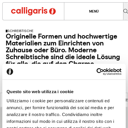
MENÜ
SCHREIBTISCHE
Originelle Formen und hochwertige
Materialien zum Einrichten von
Zuhause oder Büro. Moderne
Schreibtische sind die ideale Lösung
für alle, die auf den Charme
italienischen Designs nicht
verzichten möchten.
Questo sito web utilizza i cookie
SCHREIBTISCHE
ALLE PRODUKTE ANZEIGEN
TI
Utilizziamo i cookie per personalizzare contenuti ed
annunci, per fornire funzionalità dei social media e per
analizzare il nostro traffico. Condividiamo inoltre
informazioni sul modo in cui utilizza il nostro sito con i