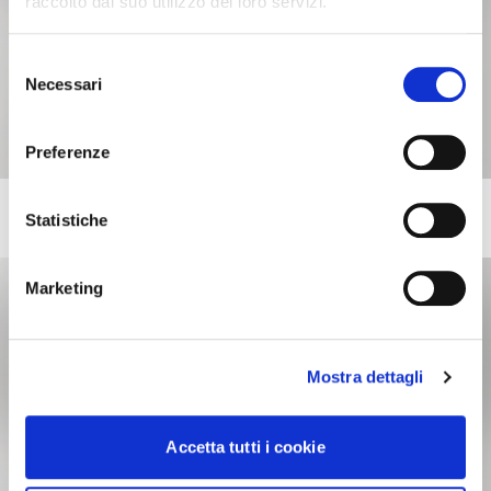
raccolto dal suo utilizzo dei loro servizi.
Selezione
Necessari
del
consenso
Preferenze
INVERNO
Statistiche
+2
Set of sheets and duvet cover
Marketing
Mostra dettagli
Accetta tutti i cookie