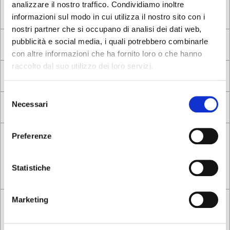
analizzare il nostro traffico. Condividiamo inoltre
informazioni sul modo in cui utilizza il nostro sito con i
nostri partner che si occupano di analisi dei dati web,
pubblicità e social media, i quali potrebbero combinarle
con altre informazioni che ha fornito loro o che hanno
raccolto dal suo utilizzo dei loro servizi.
Selezione
Necessari
del
consenso
Preferenze
Statistiche
Marketing
Following the
privacy notice
, I give my consent to the processing of
personal data*
Yes, I want to receive commercial communications