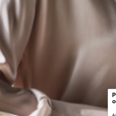
P
o
Ac