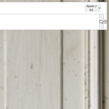
Spain /
ES