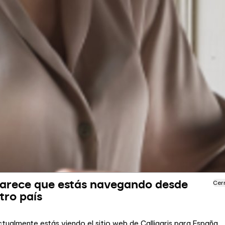
arece que estás navegando desde
Cer
tro país
tualmente estás viendo el sitio web de Calligaris para España.