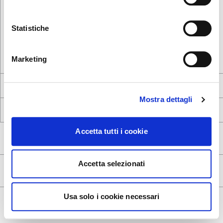
Unidos?
Statistiche
NO, PERMANECER EN ESTE SITIO
INSTAGRAM
LINKEDIN
FACEBOOK
PINTEREST
SÍ, LLEVARME ALLÍ
Marketing
STORE LOCATOR
CONTRACT
Mostra dettagli
NEWSLETTER
CATALOGOS
Accetta tutti i cookie
SOPORTE
Accetta selezionati
LEGAL
Usa solo i cookie necessari
© 2025 CALLIGARIS S.P.A. SOCIETÀ UNIPERSONALE - P.IVA IT05617370969 - SEDE LEGALE IN VIA E.T. MONETA, 40 - 20161
MILANO (MI) - ITALIA; SEDE OPERATIVA IN VIA TRIESTE,12 33044 MANZANO (UD) - ITALIA