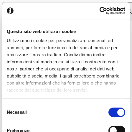
MENÚ
Questo sito web utilizza i cookie
payment methods
Utilizziamo i cookie per personalizzare contenuti ed
annunci, per fornire funzionalità dei social media e per
Since our e-commerce is not active in your country, this page
analizzare il nostro traffico. Condividiamo inoltre
is currently unavailable.
informazioni sul modo in cui utilizza il nostro sito con i
nostri partner che si occupano di analisi dei dati web,
pubblicità e social media, i quali potrebbero combinarle
con altre informazioni che ha fornito loro o che hanno
raccolto dal suo utilizzo dei loro servizi.
Parece que estás navegando
Cerrar
desde otro país
Selezione
Necessari
del
consenso
Actualmente estás viendo el sitio web de Calligaris
para España. ¿Deseas cambiar al sitio en Estados
Preferenze