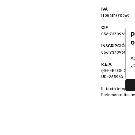
IVA
IT05617370969
CIF
P
05617370969
o
INSCRIPCIÓN EN
05617370969
Ac
R.E.A.
¿D
(REPERTORIO EC
UD-265963
El texto íntegro 
Parlamento Italia