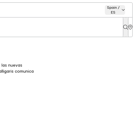
Spain /
ES
n las nuevas
alligaris comunica