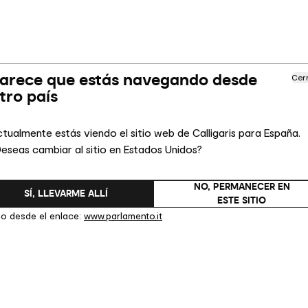
arece que estás navegando desde
Cer
tro país
 EL REGISTRO MERCANTIL DE UDINE
tualmente estás viendo el sitio web de Calligaris para España.
eseas cambiar al sitio en Estados Unidos?
ONÓMICO ADMINISTRATIVO)
NO, PERMANECER EN
SÍ, LLEVARME ALLÍ
ESTE SITIO
de la Ley Italiana 88/2009 se puede consultar directamente en el sitio
no desde el enlace:
www.parlamento.it