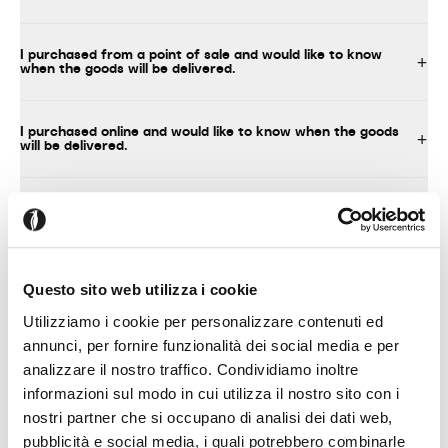
I purchased from a point of sale and would like to know
when the goods will be delivered.
I purchased online and would like to know when the goods
will be delivered.
What should I do upon delivery of the product?
I decided to assemble the product myself
Questo sito web utilizza i cookie
Utilizziamo i cookie per personalizzare contenuti ed
annunci, per fornire funzionalità dei social media e per
analizzare il nostro traffico. Condividiamo inoltre
TECHNICAL INFORMATION, INSTRUCTIONS FOR USE AND
MAINTENANCE
informazioni sul modo in cui utilizza il nostro sito con i
nostri partner che si occupano di analisi dei dati web,
pubblicità e social media, i quali potrebbero combinarle
Where can I find technical information about your products?