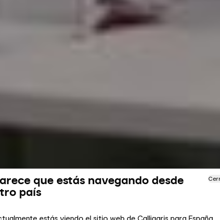
arece que estás navegando desde
Cer
tro país
tualmente estás viendo el sitio web de Calligaris para España.