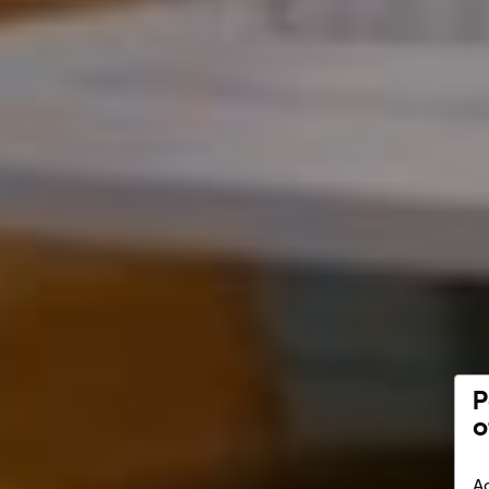
P
o
Ac