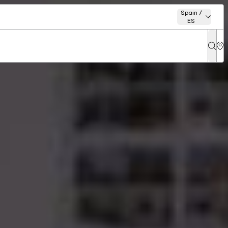
Spain /
ES