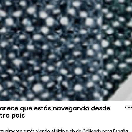
arece que estás navegando desde
Cer
tro país
tualmente estás viendo el sitio web de Calligaris para España.