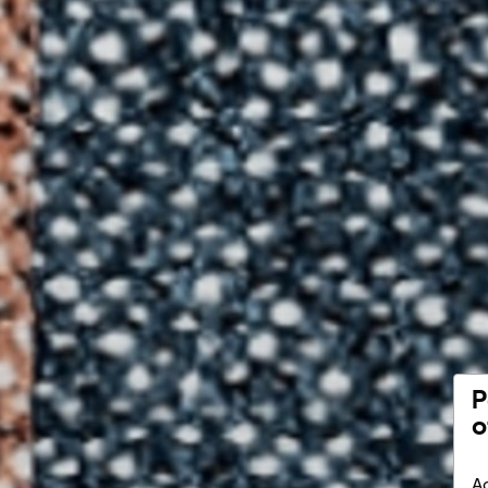
P
o
Ac