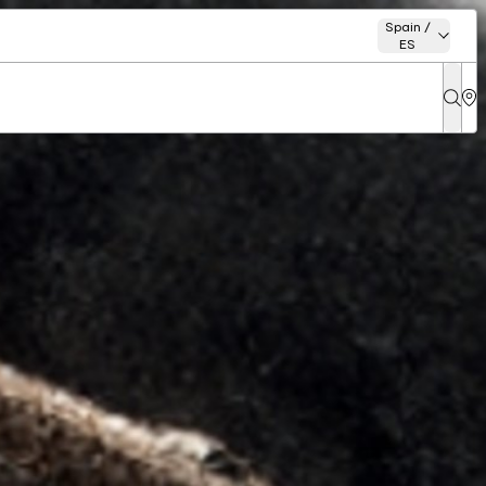
Spain /
ES