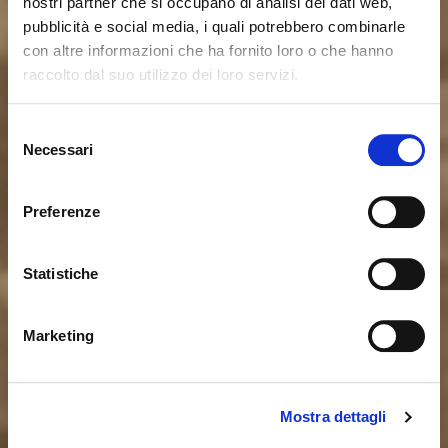
nostri partner che si occupano di analisi dei dati web,
pubblicità e social media, i quali potrebbero combinarle
con altre informazioni che ha fornito loro o che hanno
raccolto dal suo utilizzo dei loro servizi.
Parece que estás navegando
Cerrar
desde otro país
Selezione
Necessari
del
consenso
Actualmente estás viendo el sitio web de Calligaris
para España. ¿Deseas cambiar al sitio en Estados
Preferenze
Unidos?
Statistiche
NO, PERMANECER EN ESTE SITIO
SÍ, LLEVARME ALLÍ
Marketing
Mostra dettagli