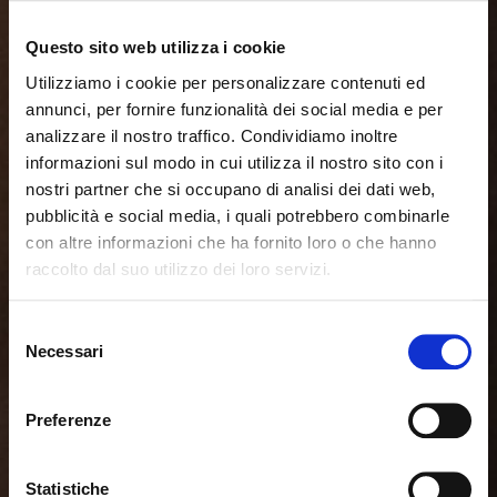
Questo sito web utilizza i cookie
Utilizziamo i cookie per personalizzare contenuti ed
annunci, per fornire funzionalità dei social media e per
analizzare il nostro traffico. Condividiamo inoltre
informazioni sul modo in cui utilizza il nostro sito con i
nostri partner che si occupano di analisi dei dati web,
pubblicità e social media, i quali potrebbero combinarle
con altre informazioni che ha fornito loro o che hanno
raccolto dal suo utilizzo dei loro servizi.
Parece que estás navegando
Cerrar
desde otro país
Selezione
Necessari
del
consenso
Actualmente estás viendo el sitio web de Calligaris
para España. ¿Deseas cambiar al sitio en Estados
Preferenze
Unidos?
Statistiche