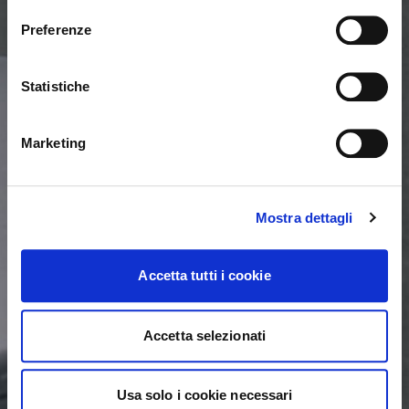
Actualmente estás viendo el sitio web de Calligaris
para España. ¿Deseas cambiar al sitio en Estados
Preferenze
Unidos?
Statistiche
NO, PERMANECER EN ESTE SITIO
SÍ, LLEVARME ALLÍ
Marketing
Mostra dettagli
Accetta tutti i cookie
Accetta selezionati
Usa solo i cookie necessari