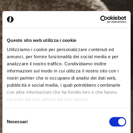
Questo sito web utilizza i cookie
Utilizziamo i cookie per personalizzare contenuti ed
annunci, per fornire funzionalità dei social media e per
analizzare il nostro traffico. Condividiamo inoltre
informazioni sul modo in cui utilizza il nostro sito con i
nostri partner che si occupano di analisi dei dati web,
pubblicità e social media, i quali potrebbero combinarle
con altre informazioni che ha fornito loro o che hanno
raccolto dal suo utilizzo dei loro servizi.
Parece que estás navegando
Cerrar
desde otro país
Selezione
Necessari
del
consenso
Actualmente estás viendo el sitio web de Calligaris