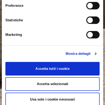
para España. ¿Deseas cambiar al sitio en Estados
Preferenze
Unidos?
Statistiche
NO, PERMANECER EN ESTE SITIO
SÍ, LLEVARME ALLÍ
Marketing
Mostra dettagli
Accetta tutti i cookie
Accetta selezionati
Usa solo i cookie necessari