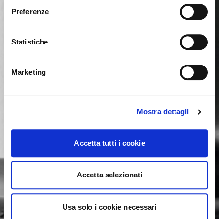
para España. ¿Deseas cambiar al sitio en Estados
Preferenze
Unidos?
Statistiche
NO, PERMANECER EN ESTE SITIO
SÍ, LLEVARME ALLÍ
Marketing
Mostra dettagli
Accetta tutti i cookie
Accetta selezionati
Usa solo i cookie necessari