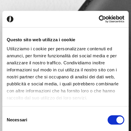
Questo sito web utilizza i cookie
Utilizziamo i cookie per personalizzare contenuti ed
annunci, per fornire funzionalità dei social media e per
analizzare il nostro traffico. Condividiamo inoltre
informazioni sul modo in cui utilizza il nostro sito con i
nostri partner che si occupano di analisi dei dati web,
pubblicità e social media, i quali potrebbero combinarle
con altre informazioni che ha fornito loro o che hanno
raccolto dal suo utilizzo dei loro servizi.
Parece que estás navegando
Cerrar
desde otro país
Selezione
Necessari
del
consenso
Actualmente estás viendo el sitio web de Calligaris