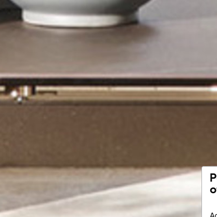
P
o
Ac