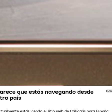
arece que estás navegando desde
Cer
tro país
tualmente estás viendo el sitio web de Calligaris para España.