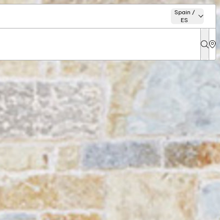
Spain /
ES