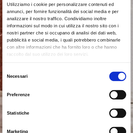
Utilizziamo i cookie per personalizzare contenuti ed
annunci, per fornire funzionalità dei social media e per
analizzare il nostro traffico. Condividiamo inoltre
informazioni sul modo in cui utilizza il nostro sito con i
nostri partner che si occupano di analisi dei dati web,
pubblicità e social media, i quali potrebbero combinarle
con altre informazioni che ha fornito loro o che hanno
raccolto dal suo utilizzo dei loro servizi.
Parece que estás navegando
Cerrar
desde otro país
Selezione
Necessari
del
consenso
Actualmente estás viendo el sitio web de Calligaris
para España. ¿Deseas cambiar al sitio en Estados
Preferenze
Unidos?
Statistiche
NO, PERMANECER EN ESTE SITIO
SÍ, LLEVARME ALLÍ
Marketing