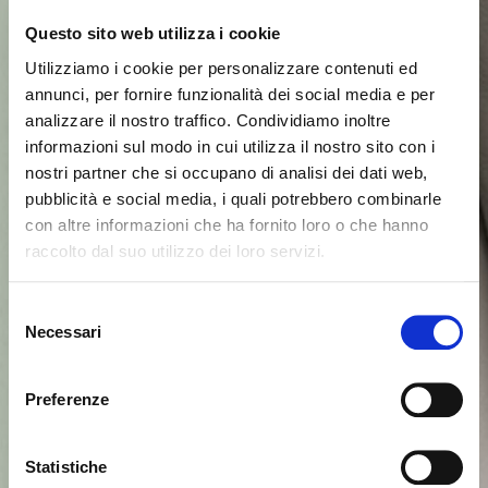
Questo sito web utilizza i cookie
Utilizziamo i cookie per personalizzare contenuti ed
annunci, per fornire funzionalità dei social media e per
analizzare il nostro traffico. Condividiamo inoltre
informazioni sul modo in cui utilizza il nostro sito con i
nostri partner che si occupano di analisi dei dati web,
pubblicità e social media, i quali potrebbero combinarle
con altre informazioni che ha fornito loro o che hanno
raccolto dal suo utilizzo dei loro servizi.
Parece que estás navegando
Cerrar
desde otro país
Selezione
Necessari
del
consenso
Actualmente estás viendo el sitio web de Calligaris
para España. ¿Deseas cambiar al sitio en Estados
Preferenze
Unidos?
Statistiche