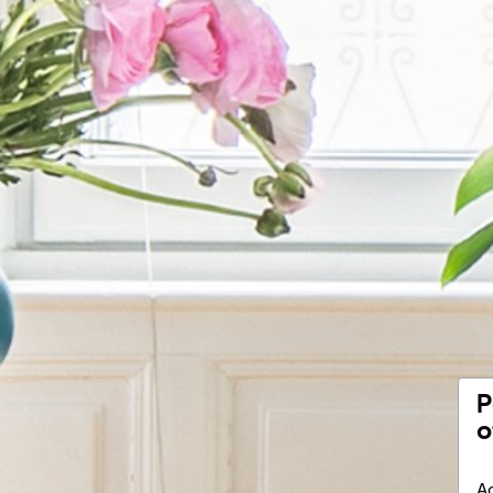
P
o
Ac