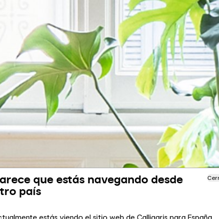
arece que estás navegando desde
Cer
tro país
tualmente estás viendo el sitio web de Calligaris para España.