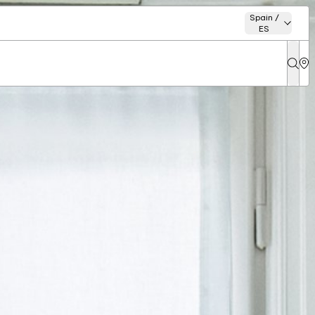
Spain /
ES