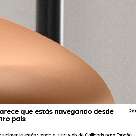
arece que estás navegando desde
Cer
tro país
tualmente estás viendo el sitio web de Calligaris para España.