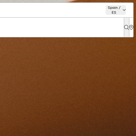
Spain /
ES