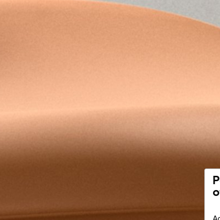
P
o
Ac