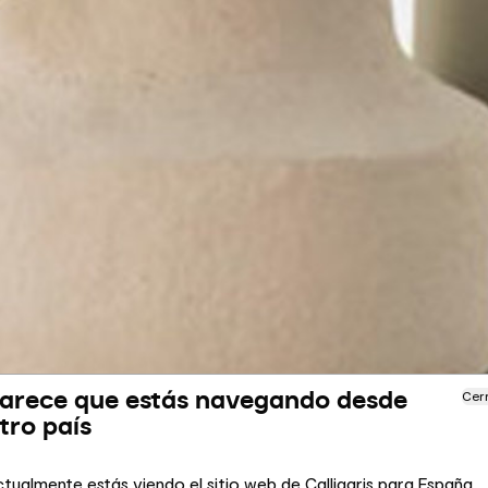
arece que estás navegando desde
Cer
tro país
tualmente estás viendo el sitio web de Calligaris para España.