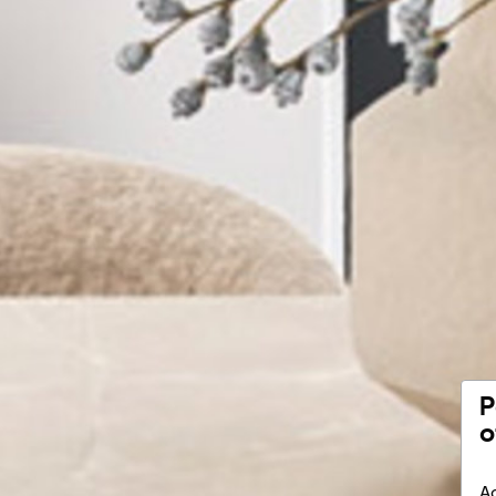
P
o
Ac