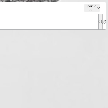
Spain /
ES