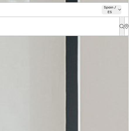
Spain /
ES