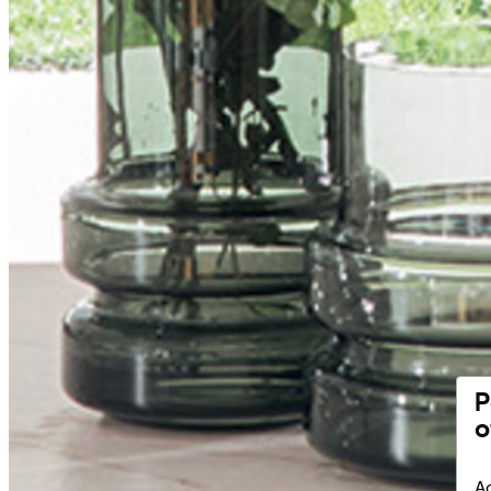
P
o
Ac