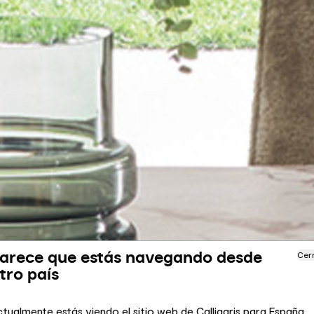
arece que estás navegando desde
Cer
tro país
tualmente estás viendo el sitio web de Calligaris para España.