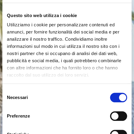
Questo sito web utilizza i cookie
Utilizziamo i cookie per personalizzare contenuti ed
annunci, per fornire funzionalità dei social media e per
analizzare il nostro traffico. Condividiamo inoltre
informazioni sul modo in cui utilizza il nostro sito con i
nostri partner che si occupano di analisi dei dati web,
pubblicità e social media, i quali potrebbero combinarle
con altre informazioni che ha fornito loro o che hanno
raccolto dal suo utilizzo dei loro servizi.
Parece que estás navegando
Cerrar
desde otro país
Selezione
Necessari
del
consenso
Actualmente estás viendo el sitio web de Calligaris
para España. ¿Deseas cambiar al sitio en Estados
Preferenze
Unidos?