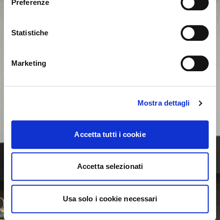
Preferenze
Unidos?
Statistiche
NO, PERMANECER EN ESTE SITIO
SÍ, LLEVARME ALLÍ
Marketing
Mostra dettagli
Accetta tutti i cookie
Accetta selezionati
Usa solo i cookie necessari