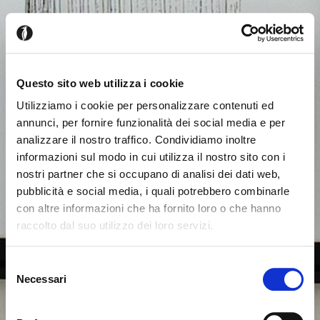
Questo sito web utilizza i cookie
Utilizziamo i cookie per personalizzare contenuti ed
annunci, per fornire funzionalità dei social media e per
analizzare il nostro traffico. Condividiamo inoltre
informazioni sul modo in cui utilizza il nostro sito con i
nostri partner che si occupano di analisi dei dati web,
pubblicità e social media, i quali potrebbero combinarle
con altre informazioni che ha fornito loro o che hanno
raccolto dal suo utilizzo dei loro servizi.
Parece que estás navegando
Cerrar
desde otro país
Selezione
Necessari
del
consenso
Actualmente estás viendo el sitio web de Calligaris
para España. ¿Deseas cambiar al sitio en Estados