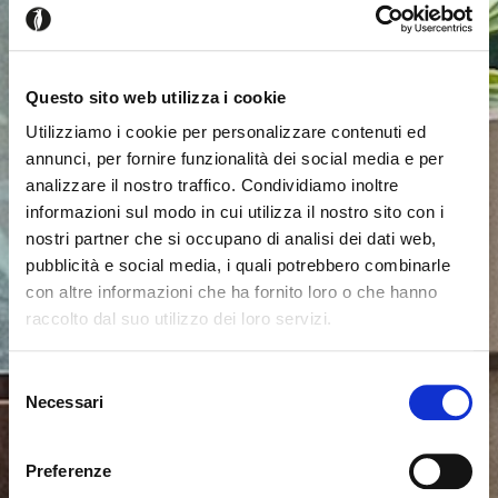
Questo sito web utilizza i cookie
Utilizziamo i cookie per personalizzare contenuti ed
annunci, per fornire funzionalità dei social media e per
analizzare il nostro traffico. Condividiamo inoltre
informazioni sul modo in cui utilizza il nostro sito con i
nostri partner che si occupano di analisi dei dati web,
pubblicità e social media, i quali potrebbero combinarle
con altre informazioni che ha fornito loro o che hanno
raccolto dal suo utilizzo dei loro servizi.
Parece que estás navegando
Cerrar
desde otro país
Selezione
Necessari
del
consenso
Actualmente estás viendo el sitio web de Calligaris
para España. ¿Deseas cambiar al sitio en Estados
Preferenze
Unidos?