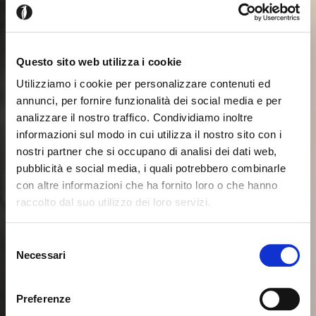
Questo sito web utilizza i cookie
Utilizziamo i cookie per personalizzare contenuti ed
annunci, per fornire funzionalità dei social media e per
analizzare il nostro traffico. Condividiamo inoltre
informazioni sul modo in cui utilizza il nostro sito con i
nostri partner che si occupano di analisi dei dati web,
pubblicità e social media, i quali potrebbero combinarle
con altre informazioni che ha fornito loro o che hanno
raccolto dal suo utilizzo dei loro servizi.
Parece que estás navegando
Cerrar
desde otro país
Selezione
Necessari
del
consenso
Actualmente estás viendo el sitio web de Calligaris
para España. ¿Deseas cambiar al sitio en Estados
Preferenze
Unidos?