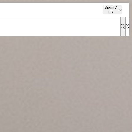
Spain /
ES