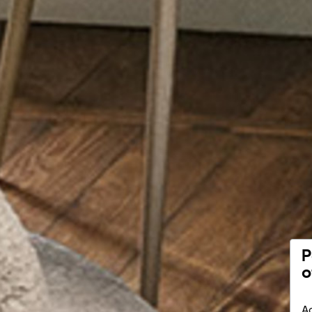
P
o
Ac