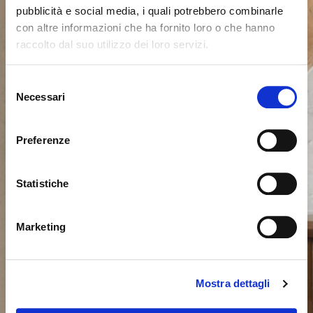
pubblicità e social media, i quali potrebbero combinarle
con altre informazioni che ha fornito loro o che hanno
raccolto dal suo utilizzo dei loro servizi.
Parece que estás navegando
Cerrar
desde otro país
Selezione
Necessari
del
consenso
Actualmente estás viendo el sitio web de Calligaris
para España. ¿Deseas cambiar al sitio en Estados
Preferenze
Unidos?
Statistiche
NO, PERMANECER EN ESTE SITIO
SÍ, LLEVARME ALLÍ
Marketing
Mostra dettagli